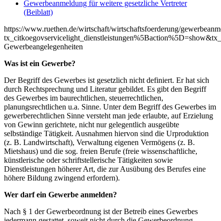
Gewerbeanmeldung für weitere gesetzliche Vertreter
(Beiblatt)
https://www.ruethen.de/wirtschaft/wirtschaftsfoerderung/gewerbean
tx_citkoegovservicelight_dienstleistungen%5Baction%5D=show&tx_
Gewerbeangelegenheiten
Was ist ein Gewerbe?
Der Begriff des Gewerbes ist gesetzlich nicht definiert. Er hat sich
durch Rechtsprechung und Literatur gebildet. Es gibt den Begriff
des Gewerbes im baurechtlichen, steuerrechtlichen,
planungsrechtlichen u.a. Sinne. Unter dem Begriff des Gewerbes im
gewerberechtlichen Sinne versteht man jede erlaubte, auf Erzielung
von Gewinn gerichtete, nicht nur gelegentlich ausgeübte
selbständige Tätigkeit. Ausnahmen hiervon sind die Urproduktion
(z. B. Landwirtschaft), Verwaltung eigenen Vermögens (z. B.
Mietshaus) und die sog. freien Berufe (freie wissenschaftliche,
künstlerische oder schriftstellerische Tätigkeiten sowie
Dienstleistungen höherer Art, die zur Ausübung des Berufes eine
höhere Bildung zwingend erfordern).
Wer darf ein Gewerbe anmelden?
Nach § 1 der Gewerbeordnung ist der Betreib eines Gewerbes
jedermann gestattet, soweit nicht durch die Gewerbeordnung