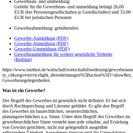
Gewerbean- und ummeldung:
Gebühr für die Gewerbean- und ummeldung beträgt 26,00
EUR (bei Personengesellschaften je Gesellschafter) und 33,00
EUR bei juristischen Personen
Gewerbeabmeldung: gebührenfrei
Gewerbe-Anmeldung (PDF)
Gewerbe-Abmeldung (PDF)
Gewerbe-Ummeldung (PDF)
Gewerbeanmeldung für weitere gesetzliche Vertreter
(Beiblatt)
https://www.ruethen.de/wirtschaft/wirtschaftsfoerderung/gewerbean
tx_citkoegovservicelight_dienstleistungen%5Baction%5D=show&tx_
Gewerbeangelegenheiten
Was ist ein Gewerbe?
Der Begriff des Gewerbes ist gesetzlich nicht definiert. Er hat sich
durch Rechtsprechung und Literatur gebildet. Es gibt den Begriff
des Gewerbes im baurechtlichen, steuerrechtlichen,
planungsrechtlichen u.a. Sinne. Unter dem Begriff des Gewerbes im
gewerberechtlichen Sinne versteht man jede erlaubte, auf Erzielung
von Gewinn gerichtete, nicht nur gelegentlich ausgeübte
selbständige Tätigkeit. Ausnahmen hiervon sind die Urproduktion