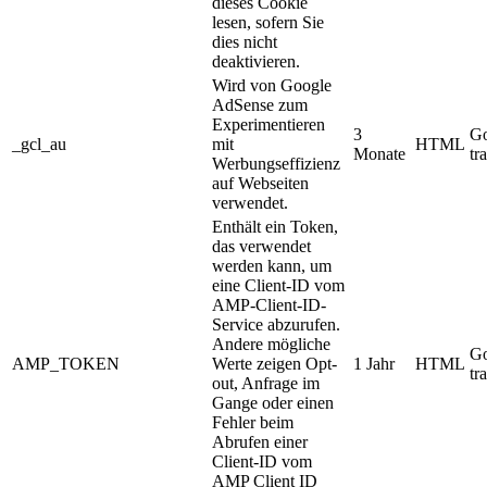
dieses Cookie
lesen, sofern Sie
dies nicht
deaktivieren.
Wird von Google
AdSense zum
Experimentieren
3
Go
_gcl_au
mit
HTML
Monate
tr
Werbungseffizienz
auf Webseiten
verwendet.
Enthält ein Token,
das verwendet
werden kann, um
eine Client-ID vom
AMP-Client-ID-
Service abzurufen.
Andere mögliche
Go
AMP_TOKEN
Werte zeigen Opt-
1 Jahr
HTML
tr
out, Anfrage im
Gange oder einen
Fehler beim
Abrufen einer
Client-ID vom
AMP Client ID