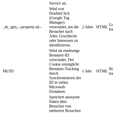
Service an.
Wird von
DoubleClick
(Google Tag
Manager)
Go
_dc_gtm_--property-id--
verwendet, um die
2 Jahre
HTML
tr
Besucher nach
Alter, Geschlecht
oder Interessen zu
identifizieren.
Wird als eindeutige
Benutzer-ID
verwendet. Der
Cookie ermöglicht
Benutzer-Tracking
Bi
MUID
1 Jahr
HTML
durch
tr
Synchronisieren der
ID in vielen
Microsoft-
Domänen.
Speichert anonyme
Daten über
Besucher von
mehreren Besuchen