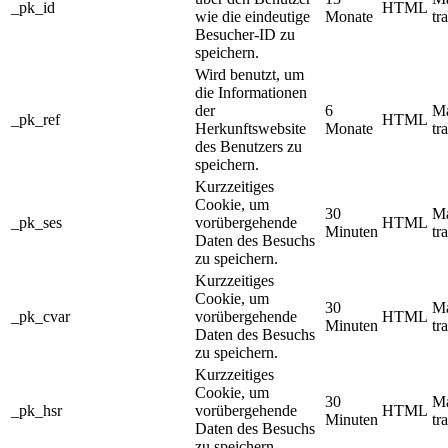
_pk_id
HTML
wie die eindeutige
Monate
tr
Besucher-ID zu
speichern.
Wird benutzt, um
die Informationen
der
6
M
_pk_ref
HTML
Herkunftswebsite
Monate
tr
des Benutzers zu
speichern.
Kurzzeitiges
Cookie, um
30
M
_pk_ses
vorübergehende
HTML
Minuten
tr
Daten des Besuchs
zu speichern.
Kurzzeitiges
Cookie, um
30
M
_pk_cvar
vorübergehende
HTML
Minuten
tr
Daten des Besuchs
zu speichern.
Kurzzeitiges
Cookie, um
30
M
_pk_hsr
vorübergehende
HTML
Minuten
tr
Daten des Besuchs
zu speichern.