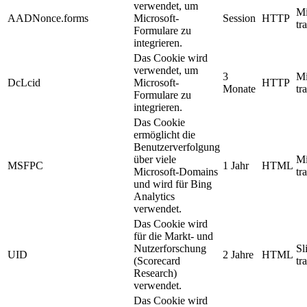
verwendet, um
Mi
AADNonce.forms
Microsoft-
Session
HTTP
tr
Formulare zu
integrieren.
Das Cookie wird
verwendet, um
3
Mi
DcLcid
Microsoft-
HTTP
Monate
tr
Formulare zu
integrieren.
Das Cookie
ermöglicht die
Benutzerverfolgung
über viele
Mi
MSFPC
1 Jahr
HTML
Microsoft-Domains
tr
und wird für Bing
Analytics
verwendet.
Das Cookie wird
für die Markt- und
Nutzerforschung
Sl
UID
2 Jahre
HTML
(Scorecard
tr
Research)
verwendet.
Das Cookie wird