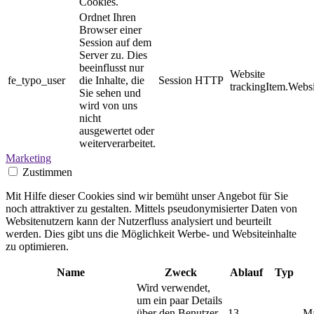
Cookies.
Ordnet Ihren
Browser einer
Session auf dem
Server zu. Dies
beeinflusst nur
Website
fe_typo_user
die Inhalte, die
Session
HTTP
trackingItem.Websi
Sie sehen und
wird von uns
nicht
ausgewertet oder
weiterverarbeitet.
Marketing
Zustimmen
Mit Hilfe dieser Cookies sind wir bemüht unser Angebot für Sie
noch attraktiver zu gestalten. Mittels pseudonymisierter Daten von
Websitenutzern kann der Nutzerfluss analysiert und beurteilt
werden. Dies gibt uns die Möglichkeit Werbe- und Websiteinhalte
zu optimieren.
Name
Zweck
Ablauf
Typ
Wird verwendet,
um ein paar Details
über den Benutzer
13
M