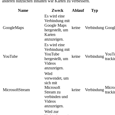
anderen nützlichen Inhalten wie Karten zu verbessern.
Name
Zweck
Ablauf
Typ
Es wird eine
Verbindung mit
Google Maps
GoogleMaps
keine
Verbindung
Googl
hergestellt, um
Karten
anzuzeigen.
Es wird eine
Verbindung mit
YouTube
YouT
YouTube
keine
Verbindung
hergestellt, um
track
Videos
anzuzeigen.
Wird
verwendet, um
sich mit
Microsoft
Micro
MicrosoftStream
keine
Verbindung
Stream zu
track
verbinden und
Videos
anzuzeigen.
Wird zur