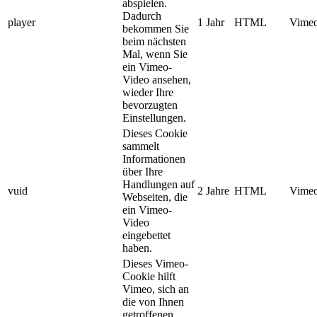
abspielen.
Dadurch
player
1 Jahr
HTML
Vimeo
bekommen Sie
beim nächsten
Mal, wenn Sie
ein Vimeo-
Video ansehen,
wieder Ihre
bevorzugten
Einstellungen.
Dieses Cookie
sammelt
Informationen
über Ihre
Handlungen auf
vuid
2 Jahre
HTML
Vimeo
Webseiten, die
ein Vimeo-
Video
eingebettet
haben.
Dieses Vimeo-
Cookie hilft
Vimeo, sich an
die von Ihnen
getroffenen