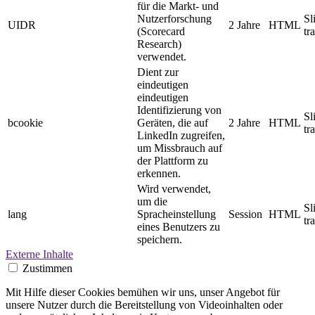
für die Markt- und
Nutzerforschung
Sl
UIDR
2 Jahre
HTML
(Scorecard
tr
Research)
verwendet.
Dient zur
eindeutigen
eindeutigen
Identifizierung von
Sl
bcookie
Geräten, die auf
2 Jahre
HTML
tr
LinkedIn zugreifen,
um Missbrauch auf
der Plattform zu
erkennen.
Wird verwendet,
um die
Sl
lang
Spracheinstellung
Session
HTML
tr
eines Benutzers zu
speichern.
Externe Inhalte
Zustimmen
Mit Hilfe dieser Cookies bemühen wir uns, unser Angebot für
unsere Nutzer durch die Bereitstellung von Videoinhalten oder