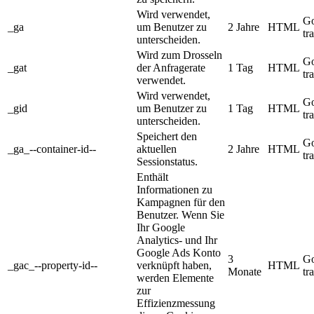
Wird verwendet,
Go
_ga
um Benutzer zu
2 Jahre
HTML
tr
unterscheiden.
Wird zum Drosseln
Go
_gat
der Anfragerate
1 Tag
HTML
tr
verwendet.
Wird verwendet,
Go
_gid
um Benutzer zu
1 Tag
HTML
tr
unterscheiden.
Speichert den
Go
_ga_--container-id--
aktuellen
2 Jahre
HTML
tr
Sessionstatus.
Enthält
Informationen zu
Kampagnen für den
Benutzer. Wenn Sie
Ihr Google
Analytics- und Ihr
Google Ads Konto
3
Go
_gac_--property-id--
verknüpft haben,
HTML
Monate
tr
werden Elemente
zur
Effizienzmessung