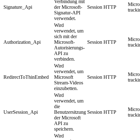
Verbindung mit
Micro
Signature_Api
der Microsoft-
Session
HTTP
track
Signatur-API
verwendet.
Wird
verwendet, um
sich mit der
Micro
Authorization_Api
Microsoft-
Session
HTTP
track
Autorisierungs-
API zu
verbinden.
Wird
verwendet, um
Micro
RedirectToThinEmbed
Microsoft
Session
HTTP
track
Stream-Videos
einzubetten.
Wird
verwendet, um
die
Micro
UserSession_Api
Benutzersitzung
Session
HTTP
track
der Microsoft
API zu
speichern.
Wird