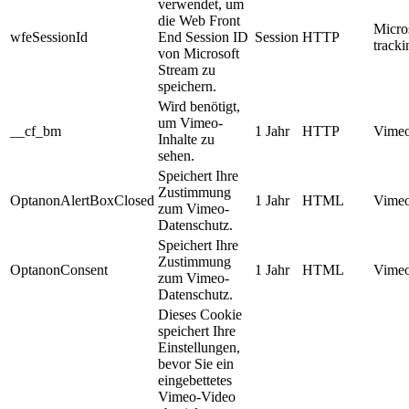
verwendet, um
die Web Front
Micro
wfeSessionId
End Session ID
Session
HTTP
track
von Microsoft
Stream zu
speichern.
Wird benötigt,
um Vimeo-
__cf_bm
1 Jahr
HTTP
Vimeo
Inhalte zu
sehen.
Speichert Ihre
Zustimmung
OptanonAlertBoxClosed
1 Jahr
HTML
Vimeo
zum Vimeo-
Datenschutz.
Speichert Ihre
Zustimmung
OptanonConsent
1 Jahr
HTML
Vimeo
zum Vimeo-
Datenschutz.
Dieses Cookie
speichert Ihre
Einstellungen,
bevor Sie ein
eingebettetes
Vimeo-Video