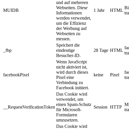
und auf mehreren
Webseiten. Diese
Bi
MUIDB
1 Jahr
HTML
Informationen
tr
werden verwendet,
um die Effizienz
der Werbung auf
Webseiten zu
messen.
Speichert die
fa
_fbp
eindeutige
28 Tage
HTML
tr
Besucher-ID.
Wenn JavaScript
nicht aktiviert ist,
wird durch dieses
fa
facebookPixel
keine
Pixel
Pixel eine
tr
Verbindung zu
Facebook initiiert.
Das Cookie wird
verwendet, um
einen Spam-Schutz
Mi
__RequestVerificationToken
Session
HTTP
für Microsoft-
tr
Formularen
umzusetzen.
Das Cookie wird