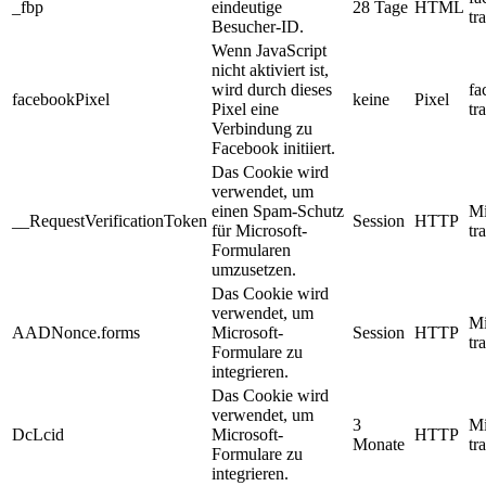
_fbp
eindeutige
28 Tage
HTML
tr
Besucher-ID.
Wenn JavaScript
nicht aktiviert ist,
wird durch dieses
fa
facebookPixel
keine
Pixel
Pixel eine
tr
Verbindung zu
Facebook initiiert.
Das Cookie wird
verwendet, um
einen Spam-Schutz
Mi
__RequestVerificationToken
Session
HTTP
für Microsoft-
tr
Formularen
umzusetzen.
Das Cookie wird
verwendet, um
Mi
AADNonce.forms
Microsoft-
Session
HTTP
tr
Formulare zu
integrieren.
Das Cookie wird
verwendet, um
3
Mi
DcLcid
Microsoft-
HTTP
Monate
tr
Formulare zu
integrieren.