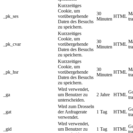
Kurzzeitiges
Cookie, um
30
M
_pk_ses
vorübergehende
HTML
Minuten
tr
Daten des Besuchs
zu speichern.
Kurzzeitiges
Cookie, um
30
M
_pk_cvar
vorübergehende
HTML
Minuten
tr
Daten des Besuchs
zu speichern.
Kurzzeitiges
Cookie, um
30
M
_pk_hsr
vorübergehende
HTML
Minuten
tr
Daten des Besuchs
zu speichern.
Wird verwendet,
Go
_ga
um Benutzer zu
2 Jahre
HTML
tr
unterscheiden.
Wird zum Drosseln
Go
_gat
der Anfragerate
1 Tag
HTML
tr
verwendet.
Wird verwendet,
Go
_gid
um Benutzer zu
1 Tag
HTML
tr