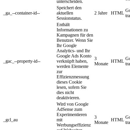
unterscheiden.
Speichert den
Go
_ga_--container-id--
aktuellen
2 Jahre
HTML
tr
Sessionstatus.
Enthält
Informationen zu
Kampagnen für den
Benutzer. Wenn Sie
Ihr Google
Analytics- und Ihr
Google Ads Konto
3
Go
_gac_--property-id--
verknüpft haben,
HTML
Monate
tr
werden Elemente
zur
Effizienzmessung
dieses Cookie
lesen, sofern Sie
dies nicht
deaktivieren.
Wird von Google
AdSense zum
Experimentieren
3
Go
_gcl_au
mit
HTML
Monate
tr
Werbungseffizienz