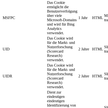
Das Cookie
ermöglicht die
Benutzerverfolgung
über viele
Mi
MSFPC
1 Jahr
HTML
Microsoft-Domains
tr
und wird für Bing
Analytics
verwendet.
Das Cookie wird
für die Markt- und
Nutzerforschung
Sl
UID
2 Jahre
HTML
(Scorecard
tr
Research)
verwendet.
Das Cookie wird
für die Markt- und
Nutzerforschung
Sl
UIDR
2 Jahre
HTML
(Scorecard
tr
Research)
verwendet.
Dient zur
eindeutigen
eindeutigen
Identifizierung von
Sl