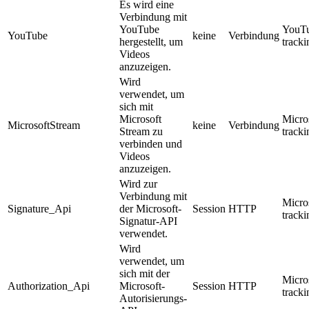
Es wird eine
Verbindung mit
YouTube
YouT
YouTube
keine
Verbindung
hergestellt, um
track
Videos
anzuzeigen.
Wird
verwendet, um
sich mit
Microsoft
Micro
MicrosoftStream
keine
Verbindung
Stream zu
track
verbinden und
Videos
anzuzeigen.
Wird zur
Verbindung mit
Micro
Signature_Api
der Microsoft-
Session
HTTP
track
Signatur-API
verwendet.
Wird
verwendet, um
sich mit der
Micro
Authorization_Api
Microsoft-
Session
HTTP
track
Autorisierungs-