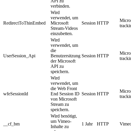
API zu
verbinden.
Wird
verwendet, um
Micro
RedirectToThinEmbed
Microsoft
Session
HTTP
track
Stream-Videos
einzubetten.
Wird
verwendet, um
die
Micro
UserSession_Api
Benutzersitzung
Session
HTTP
track
der Microsoft
API zu
speichern.
Wird
verwendet, um
die Web Front
Micro
wfeSessionId
End Session ID
Session
HTTP
track
von Microsoft
Stream zu
speichern.
Wird benötigt,
um Vimeo-
__cf_bm
1 Jahr
HTTP
Vimeo
Inhalte zu