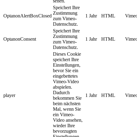
sehen.
Speichert Ihre
Zustimmung
OptanonAlertBoxClosed
1 Jahr
HTML
Vimeo
zum Vimeo-
Datenschutz.
Speichert Ihre
Zustimmung
OptanonConsent
1 Jahr
HTML
Vimeo
zum Vimeo-
Datenschutz.
Dieses Cookie
speichert Ihre
Einstellungen,
bevor Sie ein
eingebettetes
Vimeo-Video
abspielen.
Dadurch
player
1 Jahr
HTML
Vimeo
bekommen Sie
beim nächsten
Mal, wenn Sie
ein Vimeo-
Video ansehen,
wieder Ihre
bevorzugten
Einstellungen.