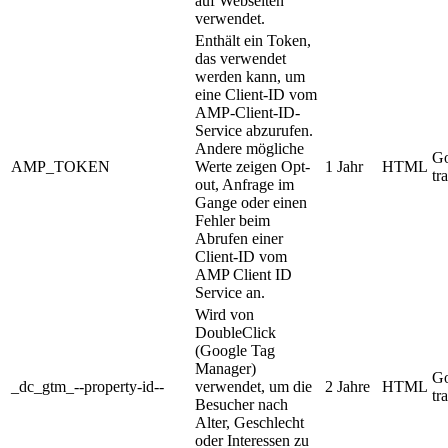
auf Webseiten
verwendet.
Enthält ein Token,
das verwendet
werden kann, um
eine Client-ID vom
AMP-Client-ID-
Service abzurufen.
Andere mögliche
Go
AMP_TOKEN
Werte zeigen Opt-
1 Jahr
HTML
tr
out, Anfrage im
Gange oder einen
Fehler beim
Abrufen einer
Client-ID vom
AMP Client ID
Service an.
Wird von
DoubleClick
(Google Tag
Manager)
Go
_dc_gtm_--property-id--
verwendet, um die
2 Jahre
HTML
tr
Besucher nach
Alter, Geschlecht
oder Interessen zu