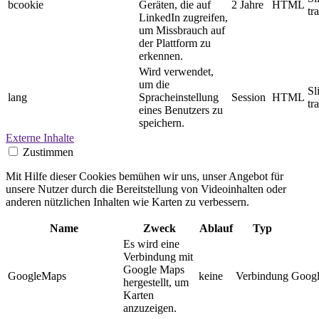
bcookie
Geräten, die auf
2 Jahre
HTML
tr
LinkedIn zugreifen,
um Missbrauch auf
der Plattform zu
erkennen.
Wird verwendet,
um die
Sl
lang
Spracheinstellung
Session
HTML
tr
eines Benutzers zu
speichern.
Externe Inhalte
Zustimmen
Mit Hilfe dieser Cookies bemühen wir uns, unser Angebot für
unsere Nutzer durch die Bereitstellung von Videoinhalten oder
anderen nützlichen Inhalten wie Karten zu verbessern.
Name
Zweck
Ablauf
Typ
Es wird eine
Verbindung mit
Google Maps
GoogleMaps
keine
Verbindung
Googl
hergestellt, um
Karten
anzuzeigen.