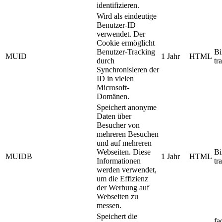
identifizieren.
Wird als eindeutige
Benutzer-ID
verwendet. Der
Cookie ermöglicht
Benutzer-Tracking
Bi
MUID
1 Jahr
HTML
durch
tr
Synchronisieren der
ID in vielen
Microsoft-
Domänen.
Speichert anonyme
Daten über
Besucher von
mehreren Besuchen
und auf mehreren
Webseiten. Diese
Bi
MUIDB
1 Jahr
HTML
Informationen
tr
werden verwendet,
um die Effizienz
der Werbung auf
Webseiten zu
messen.
Speichert die
fa