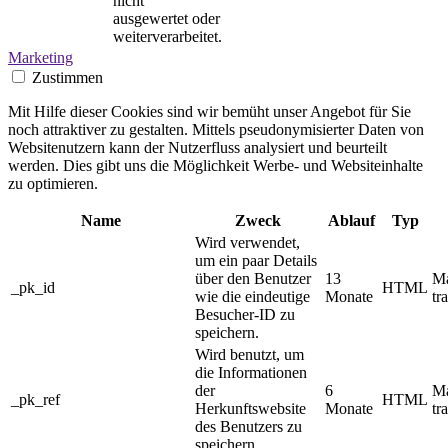
nicht
ausgewertet oder
weiterverarbeitet.
Marketing
Zustimmen
Mit Hilfe dieser Cookies sind wir bemüht unser Angebot für Sie
noch attraktiver zu gestalten. Mittels pseudonymisierter Daten von
Websitenutzern kann der Nutzerfluss analysiert und beurteilt
werden. Dies gibt uns die Möglichkeit Werbe- und Websiteinhalte
zu optimieren.
Name
Zweck
Ablauf
Typ
Wird verwendet,
um ein paar Details
über den Benutzer
13
M
_pk_id
HTML
wie die eindeutige
Monate
tr
Besucher-ID zu
speichern.
Wird benutzt, um
die Informationen
der
6
M
_pk_ref
HTML
Herkunftswebsite
Monate
tr
des Benutzers zu
speichern.