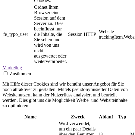
Cookies.
Ordnet Ihren
Browser einer
Session auf dem
Server zu. Dies
beeinflusst nur
Website
fe_typo_user
die Inhalte, die
Session
HTTP
trackingItem.Websi
Sie sehen und
wird von uns
nicht
ausgewertet oder
weiterverarbeitet.
Marketing
Zustimmen
Mit Hilfe dieser Cookies sind wir bemüht unser Angebot für Sie
noch attraktiver zu gestalten. Mittels pseudonymisierter Daten von
Websitenutzern kann der Nutzerfluss analysiert und beurteilt
werden. Dies gibt uns die Möglichkeit Werbe- und Websiteinhalte
zu optimieren.
Name
Zweck
Ablauf
Typ
Wird verwendet,
um ein paar Details
über den Benutzer
13
M