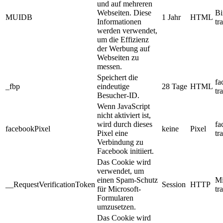
und auf mehreren
Webseiten. Diese
Bi
MUIDB
1 Jahr
HTML
Informationen
tr
werden verwendet,
um die Effizienz
der Werbung auf
Webseiten zu
messen.
Speichert die
fa
_fbp
eindeutige
28 Tage
HTML
tr
Besucher-ID.
Wenn JavaScript
nicht aktiviert ist,
wird durch dieses
fa
facebookPixel
keine
Pixel
Pixel eine
tr
Verbindung zu
Facebook initiiert.
Das Cookie wird
verwendet, um
einen Spam-Schutz
Mi
__RequestVerificationToken
Session
HTTP
für Microsoft-
tr
Formularen
umzusetzen.
Das Cookie wird