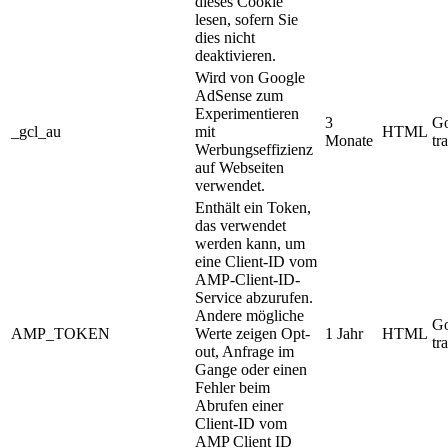
dieses Cookie
lesen, sofern Sie
dies nicht
deaktivieren.
Wird von Google
AdSense zum
Experimentieren
3
Go
_gcl_au
mit
HTML
Monate
tr
Werbungseffizienz
auf Webseiten
verwendet.
Enthält ein Token,
das verwendet
werden kann, um
eine Client-ID vom
AMP-Client-ID-
Service abzurufen.
Andere mögliche
Go
AMP_TOKEN
Werte zeigen Opt-
1 Jahr
HTML
tr
out, Anfrage im
Gange oder einen
Fehler beim
Abrufen einer
Client-ID vom
AMP Client ID