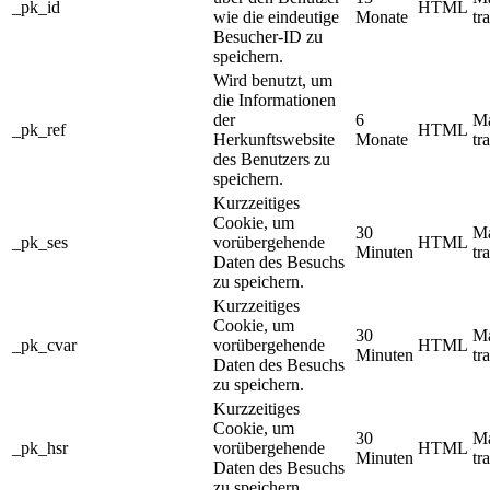
_pk_id
HTML
wie die eindeutige
Monate
tr
Besucher-ID zu
speichern.
Wird benutzt, um
die Informationen
der
6
M
_pk_ref
HTML
Herkunftswebsite
Monate
tr
des Benutzers zu
speichern.
Kurzzeitiges
Cookie, um
30
M
_pk_ses
vorübergehende
HTML
Minuten
tr
Daten des Besuchs
zu speichern.
Kurzzeitiges
Cookie, um
30
M
_pk_cvar
vorübergehende
HTML
Minuten
tr
Daten des Besuchs
zu speichern.
Kurzzeitiges
Cookie, um
30
M
_pk_hsr
vorübergehende
HTML
Minuten
tr
Daten des Besuchs
zu speichern.