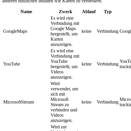
anderen nützlichen Inhalten wie Karten zu verbessern.
Name
Zweck
Ablauf
Typ
Es wird eine
Verbindung mit
Google Maps
GoogleMaps
keine
Verbindung
Googl
hergestellt, um
Karten
anzuzeigen.
Es wird eine
Verbindung mit
YouTube
YouT
YouTube
keine
Verbindung
hergestellt, um
track
Videos
anzuzeigen.
Wird
verwendet, um
sich mit
Microsoft
Micro
MicrosoftStream
keine
Verbindung
Stream zu
track
verbinden und
Videos
anzuzeigen.
Wird zur