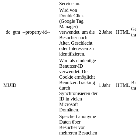
Service an.
Wird von
DoubleClick
(Google Tag
Manager)
Go
_dc_gtm_--property-id--
verwendet, um die
2 Jahre
HTML
tr
Besucher nach
Alter, Geschlecht
oder Interessen zu
identifizieren.
Wird als eindeutige
Benutzer-ID
verwendet. Der
Cookie ermöglicht
Benutzer-Tracking
Bi
MUID
1 Jahr
HTML
durch
tr
Synchronisieren der
ID in vielen
Microsoft-
Domänen.
Speichert anonyme
Daten über
Besucher von
mehreren Besuchen