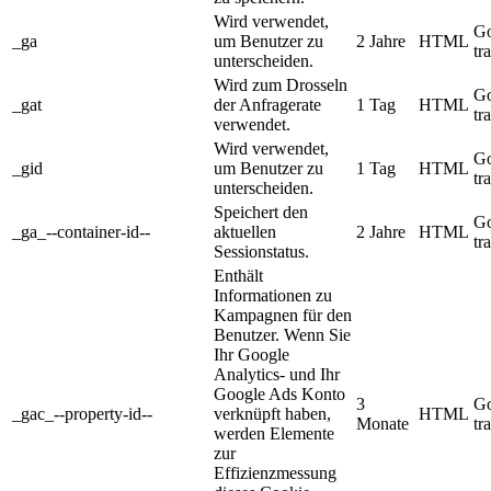
Wird verwendet,
Go
_ga
um Benutzer zu
2 Jahre
HTML
tr
unterscheiden.
Wird zum Drosseln
Go
_gat
der Anfragerate
1 Tag
HTML
tr
verwendet.
Wird verwendet,
Go
_gid
um Benutzer zu
1 Tag
HTML
tr
unterscheiden.
Speichert den
Go
_ga_--container-id--
aktuellen
2 Jahre
HTML
tr
Sessionstatus.
Enthält
Informationen zu
Kampagnen für den
Benutzer. Wenn Sie
Ihr Google
Analytics- und Ihr
Google Ads Konto
3
Go
_gac_--property-id--
verknüpft haben,
HTML
Monate
tr
werden Elemente
zur
Effizienzmessung