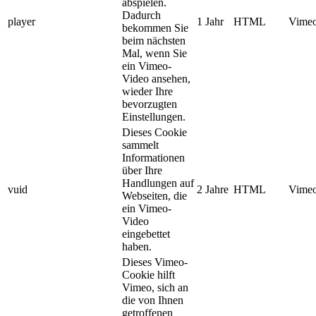
abspielen.
Dadurch
player
1 Jahr
HTML
Vimeo
bekommen Sie
beim nächsten
Mal, wenn Sie
ein Vimeo-
Video ansehen,
wieder Ihre
bevorzugten
Einstellungen.
Dieses Cookie
sammelt
Informationen
über Ihre
Handlungen auf
vuid
2 Jahre
HTML
Vimeo
Webseiten, die
ein Vimeo-
Video
eingebettet
haben.
Dieses Vimeo-
Cookie hilft
Vimeo, sich an
die von Ihnen
getroffenen