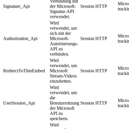
Verbindung mit
Micro
Signature_Api
der Microsoft-
Session
HTTP
track
Signatur-API
verwendet.
Wird
verwendet, um
sich mit der
Micro
Authorization_Api
Microsoft-
Session
HTTP
track
Autorisierungs-
API zu
verbinden.
Wird
verwendet, um
Micro
RedirectToThinEmbed
Microsoft
Session
HTTP
track
Stream-Videos
einzubetten.
Wird
verwendet, um
die
Micro
UserSession_Api
Benutzersitzung
Session
HTTP
track
der Microsoft
API zu
speichern.
Wird