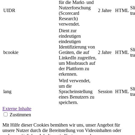
für die Markt- und
Nutzerforschung
Sl
UIDR
2 Jahre
HTML
(Scorecard
tr
Research)
verwendet.
Dient zur
eindeutigen
eindeutigen
Identifizierung von
Sl
bcookie
Geräten, die auf
2 Jahre
HTML
tr
LinkedIn zugreifen,
um Missbrauch auf
der Plattform zu
erkennen.
Wird verwendet,
um die
Sl
lang
Spracheinstellung
Session
HTML
tr
eines Benutzers zu
speichern.
Externe Inhalte
Zustimmen
Mit Hilfe dieser Cookies bemühen wir uns, unser Angebot für
unsere Nutzer durch die Bereitstellung von Videoinhalten oder