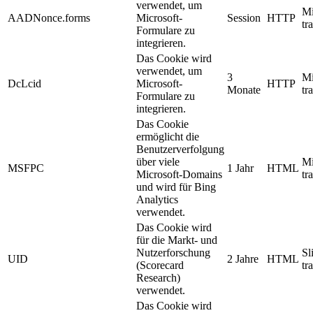
verwendet, um
Mi
AADNonce.forms
Microsoft-
Session
HTTP
tr
Formulare zu
integrieren.
Das Cookie wird
verwendet, um
3
Mi
DcLcid
Microsoft-
HTTP
Monate
tr
Formulare zu
integrieren.
Das Cookie
ermöglicht die
Benutzerverfolgung
über viele
Mi
MSFPC
1 Jahr
HTML
Microsoft-Domains
tr
und wird für Bing
Analytics
verwendet.
Das Cookie wird
für die Markt- und
Nutzerforschung
Sl
UID
2 Jahre
HTML
(Scorecard
tr
Research)
verwendet.
Das Cookie wird