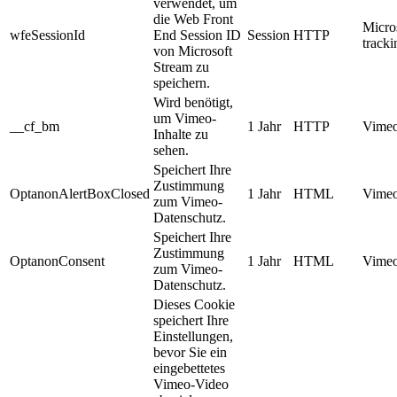
verwendet, um
die Web Front
Micro
wfeSessionId
End Session ID
Session
HTTP
track
von Microsoft
Stream zu
speichern.
Wird benötigt,
um Vimeo-
__cf_bm
1 Jahr
HTTP
Vimeo
Inhalte zu
sehen.
Speichert Ihre
Zustimmung
OptanonAlertBoxClosed
1 Jahr
HTML
Vimeo
zum Vimeo-
Datenschutz.
Speichert Ihre
Zustimmung
OptanonConsent
1 Jahr
HTML
Vimeo
zum Vimeo-
Datenschutz.
Dieses Cookie
speichert Ihre
Einstellungen,
bevor Sie ein
eingebettetes
Vimeo-Video